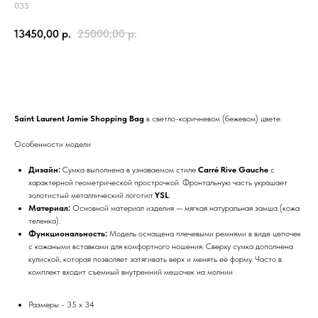
035
13450,00
р.
25000,00
р.
Добавить в корзину
Saint Laurent Jamie Shopping Bag
в светло-коричневом (бежевом) цвете.
Особенности модели
Дизайн:
Сумка выполнена в узнаваемом стиле
Carré Rive Gauche
с
характерной геометрической прострочкой. Фронтальную часть украшает
золотистый металлический логотип
YSL
.
Материал:
Основной материал изделия — мягкая натуральная замша (кожа
теленка).
Функциональность:
Модель оснащена плечевыми ремнями в виде цепочек
с кожаными вставками для комфортного ношения. Сверху сумка дополнена
кулиской, которая позволяет затягивать верх и менять её форму. Часто в
комплект входит съемный внутренний мешочек на молнии
Размеры - 35 х 34