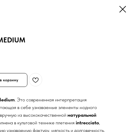
MEDIUM
в корзину
Medium
. Это современная интерпретация
етающая в себе узнаваемые элементы модного
 вручную из высококачественной
натуральной
олнена в культовой технике плетения
intrecciato
,
ию узнаваемую фактуру, мягкость и долговечность.