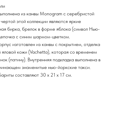
ели
ыполнена из канвы Monogram с серебристой
чертой этой коллекции являются яркие
ная бирка, брелок в форме яблока (символ Нью-
цепочка с синим шармом-цветком.
рпус изготовлен из канвы с покрытием, отделка
 яловой кожи (Vachetta), которая со временем
ок (патину). Внутренняя подкладка выполнена в
минающем знаменитые нью-йоркские такси.
риты составляют 30 x 21 x 17 см.