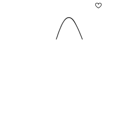
Сумка RODEO LARGE - black/gold
Сумка
Биг