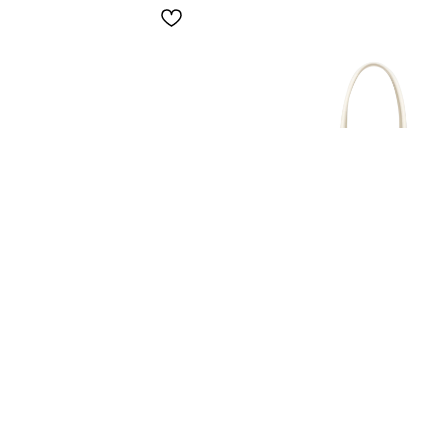
 RODEO MINI - black/gold
Сумка BEL AIR - whit
Мини
Стандарт