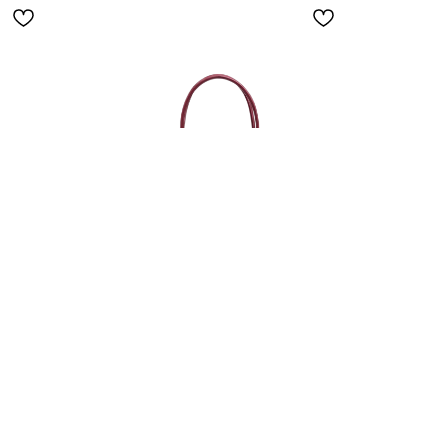
e
Сумка BEL AIR SUEDE - rouge/gold