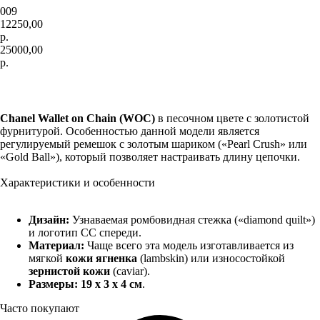
009
12250,00
р.
25000,00
р.
Добавить в корзину
Chanel Wallet on Chain (WOC)
в песочном цвете с золотистой
фурнитурой. Особенностью данной модели является
регулируемый ремешок с золотым шариком («Pearl Crush» или
«Gold Ball»), который позволяет настраивать длину цепочки.
Характеристики и особенности
Дизайн:
Узнаваемая ромбовидная стежка («diamond quilt»)
и логотип CC спереди.
Материал:
Чаще всего эта модель изготавливается из
мягкой
кожи ягненка
(lambskin) или износостойкой
зернистой кожи
(caviar).
Размеры:
19 x 3 x 4 см
.
Часто покупают