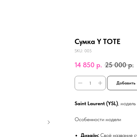
Сумка Y TOTE
SKU:
005
14 850
р.
25 000
р.
Добавить 
Saint Laurent (YSL)
, модель
Особенности модели
Дизайн:
Своё название с