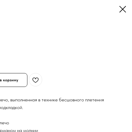
в корзину
лечо, выполненная в технике бесшовного плетения
 подкладкой.
плечо
арманом на молнии