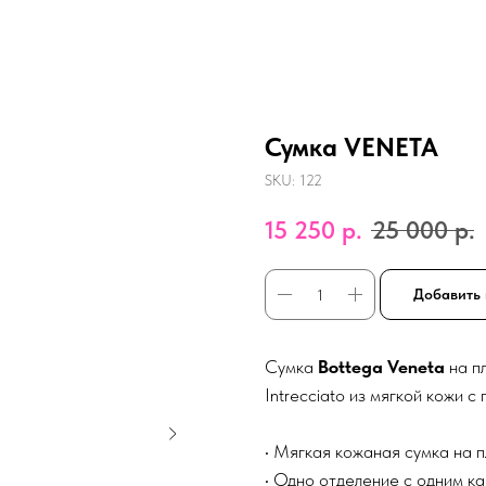
Сумка VENETA
SKU:
122
15 250
р.
25 000
р.
Добавить 
Сумка
Bottega Veneta
на п
Intrecciato из мягкой кожи с
• Мягкая кожаная сумка на 
• Одно отделение с одним к