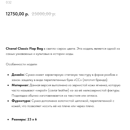
032
12750,00
р.
25000,00
р.
Добавить в корзину
Chanel Classic Flap Bag
в светло-сером цвете. Эта модель является одной из
самых узнаваемых и культовых в истории моды.
Особенности модели
Дизайн:
Сумка имеет характерную стеганую текстуру в форме ромбов и
замок-защелку в виде переплетенных букв «CC» (логотип бренда).
Материал:
Данная версия выполнена из зернистой кожи ягненка, которую
часто называют «икрой» (caviar leather) из-за её мелкозернистой фактуры.
Подкладка обычно изготавливается из текстиля или атласа.
Фурнитура:
Сумка дополнена золотистой цепочкой, переплетенной с
кожей, что позволяет носить её на плече или через плечо.
Размеры:
23 x 6